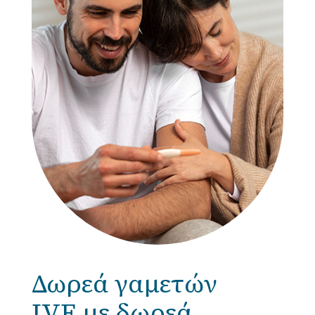
Δωρεά γαμετών
IVF με δωρεά