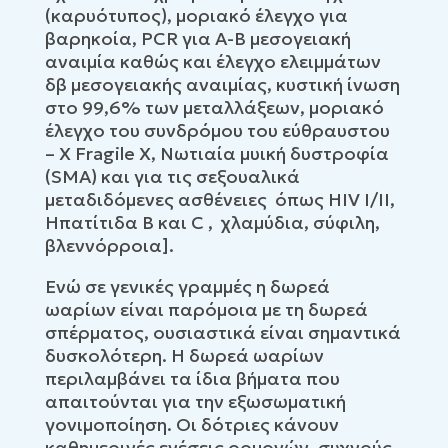
(καρυότυπος), μοριακό έλεγχο για
βαρηκοία, PCR για Α-Β μεσογειακή
αναιμία καθώς και έλεγχο ελειμμάτων
δβ μεσογειακής αναιμίας, κυστική ίνωση
στο 99,6% των μεταλλάξεων, μοριακό
έλεγχο του συνδρόμου του εύθραυστου
– Χ Fragile X, Νωτιαία μυική δυστροφία
(SMA) και για τις σεξουαλικά
μεταδιδόμενες ασθένειες όπως HIV Ι/ΙΙ,
Ηπατίτιδα Β και C , χλαμύδια, σύφιλη,
βλεννόρροια].
Ενώ σε γενικές γραμμές η δωρεά
ωαρίων είναι παρόμοια με τη δωρεά
σπέρματος, ουσιαστικά είναι σημαντικά
δυσκολότερη. Η δωρεά ωαρίων
περιλαμβάνει τα ίδια βήματα που
απαιτούνται για την εξωσωματική
γονιμοποίηση. Οι δότριες κάνουν
καθημερινές ενέσεις ορμονών, συχνούς