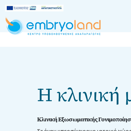
Η κλινική 
Κλινική Εξωσωματικής Γονιμοποίη
Σε έναν υπερσύγχρονο ιατρικό χώρ