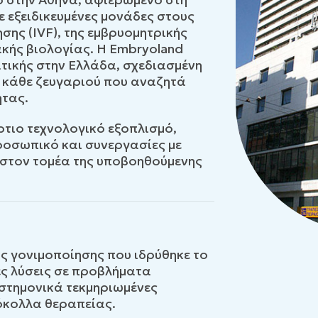
 εξειδικευμένες μονάδες στους
σης (IVF), της εμβρυομητρικής
ιακής βιολογίας. Η Embryoland
τικής στην Ελλάδα, σχεδιασμένη
ς κάθε ζευγαριού που αναζητά
ητας.
τιο τεχνολογικό εξοπλισμό,
προσωπικό και συνεργασίες με
 στον τομέα της υποβοηθούμενης
ς γονιμοποίησης που ιδρύθηκε το
ς λύσεις σε προβλήματα
στημονικά τεκμηριωμένες
όκολλα θεραπείας.