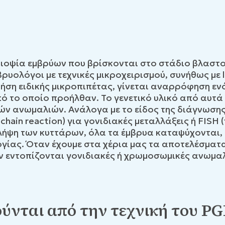
 βιοψία εμβρύων που βρίσκονται στο στάδιο βλαστ
βρυολόγοι με τεχνικές μικροχειρισμού, συνήθως με l
ρήση ειδικής μικροπιπέτας, γίνεται αναρρόφηση εν
 το οποίο προήλθαν. Το γενετικό υλικό από αυτά
κών ανωμαλιών. Ανάλογα με το είδος της διάγνωσης
hain reaction) για γονιδιακές μεταλλάξεις ή FISH (fl
λήψη των κυττάρων, όλα τα έμβρυα καταψύχονται,
ογίας. Όταν έχουμε στα χέρια μας τα αποτελέσμα
ν εντοπίζονται γονιδιακές ή χρωμοσωμικές ανωμα
ύνται από την τεχνική του PG