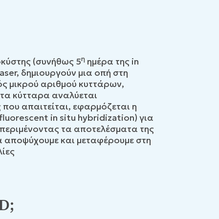
η
οκύστης (συνήθως 5
ημέρα της in
aser, δημιουργούν μια οπή στη
ός μικρού αριθμού κυττάρων,
 τα κύτταρα αναλύεται
 που απαιτείται, εφαρμόζεται η
uorescent in situ hybridization) για
 περιμένοντας τα αποτελέσματα της
τα αποψύχουμε και μεταφέρουμε στη
λίες
D;