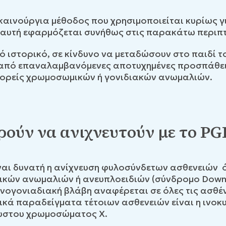
ά καινούργια μέθοδος που χρησιμοποιείται κυρίως γ
αυτή εφαρμόζεται συνήθως στις παρακάτω περιπ
κό ιστορικό, σε κίνδυνο να μεταδώσουν στο παιδί 
τά από επαναλαμβανόμενες αποτυχημένες προσπάθε
 φορείς χρωμοσωμικών ή γονιδιακών ανωμαλιών.
ρούν να ανιχνευτούν με το PG
είναι δυνατή η ανίχνευση φυλοσύνδετων ασθενειών ό
κών ανωμαλιών ή ανευπλοειδιών (σύνδρομο Down, 
ογονιαδιακή βλάβη αναφέρεται σε όλες τις ασθέν
ικά παραδείγματα τέτοιων ασθενειών είναι η ινοκυ
αυστου χρωμοσώματος Χ.