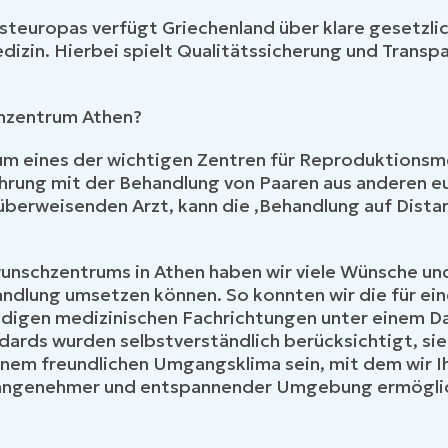
steuropas verfügt Griechenland über klare gesetzli
dizin. Hierbei spielt Qualitätssicherung und Transp
hzentrum Athen?
h um eines der wichtigen Zentren für Reproduktionsm
fahrung mit der Behandlung von Paaren aus anderen e
erweisenden Arzt, kann die ,Behandlung auf Distan
nschzentrums in Athen haben wir viele Wünsche u
andlung umsetzen können. So konnten wir die für e
igen medizinischen Fachrichtungen unter einem 
ards wurden selbstverständlich berücksichtigt, sie 
inem freundlichen Umgangsklima sein, mit dem wir 
 angenehmer und entspannender Umgebung ermöglic