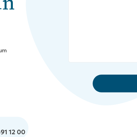
in
 um
691 12 00