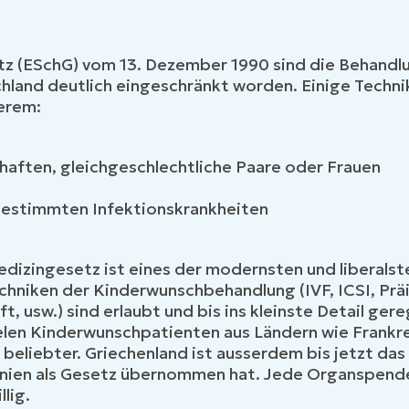
 (ESchG) vom 13. Dezember 1990 sind die Behandl
land deutlich eingeschränkt worden. Einige Techni
derem:
aften, gleichgeschlechtliche Paare oder Frauen
 bestimmten Infektionskrankheiten
izingesetz ist eines der modernsten und liberalste
echniken der Kinderwunschbehandlung (IVF, ICSI, Pr
usw.) sind erlaubt und bis ins kleinste Detail gere
ielen Kinderwunschpatienten aus Ländern wie Frankr
eliebter. Griechenland ist ausserdem bis jetzt das 
nien als Gesetz übernommen hat. Jede Organspende
lig.