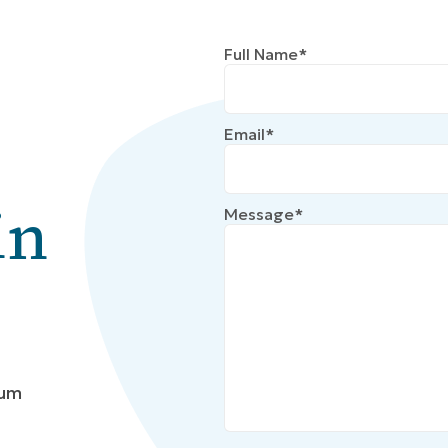
Full Name*
Email*
in
Message*
 um